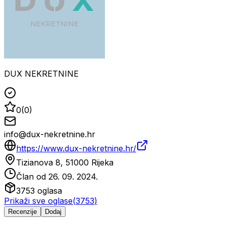
DUX NEKRETNINE
0
(
0
)
info@dux-nekretnine.hr
https://www.dux-nekretnine.hr/
Tizianova 8, 51000 Rijeka
Član od
26. 09. 2024.
3753
oglasa
Prikaži sve oglase
(
3753
)
Recenzije
Dodaj