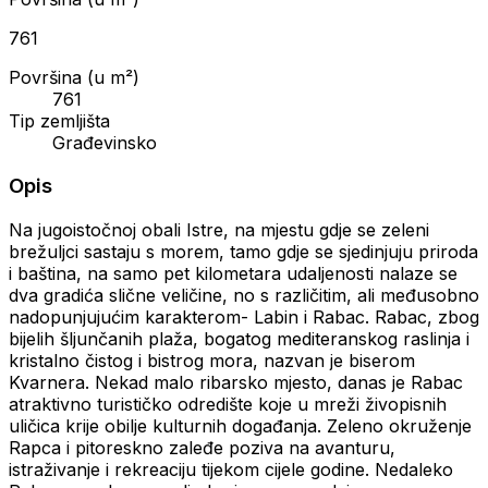
761
Površina (u m²)
761
Tip zemljišta
Građevinsko
Opis
Na jugoistočnoj obali Istre, na mjestu gdje se zeleni
brežuljci sastaju s morem, tamo gdje se sjedinjuju priroda
i baština, na samo pet kilometara udaljenosti nalaze se
dva gradića slične veličine, no s različitim, ali međusobno
nadopunjujućim karakterom- Labin i Rabac. Rabac, zbog
bijelih šljunčanih plaža, bogatog mediteranskog raslinja i
kristalno čistog i bistrog mora, nazvan je biserom
Kvarnera. Nekad malo ribarsko mjesto, danas je Rabac
atraktivno turističko odredište koje u mreži živopisnih
uličica krije obilje kulturnih događanja. Zeleno okruženje
Rapca i pitoreskno zaleđe poziva na avanturu,
istraživanje i rekreaciju tijekom cijele godine. Nedaleko