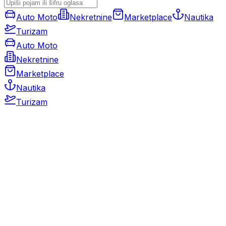
Auto Moto
Nekretnine
Marketplace
Nautika
Turizam
Auto Moto
Nekretnine
Marketplace
Nautika
Turizam
Auto Moto
Rabljeni automobili
Novi automobili
Motocikli / motori
Gospodarska vozila
Rezervni dijelovi i oprema
Kamperi i kamp prikolice