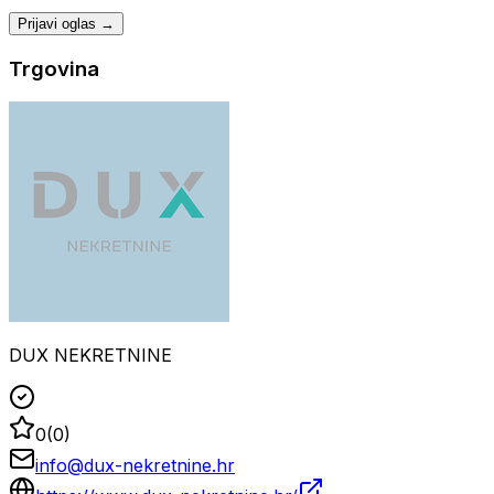
Prijavi oglas →
Trgovina
DUX NEKRETNINE
0
(
0
)
info@dux-nekretnine.hr