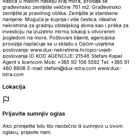
Rabca u malom naselju kraj mora, prodaje se
građevinsko zemljište veličine 761 m2. Građevinsko
zemljište je pravilnog oblika. Zemljište je stambene
namjene. Moguća je kupnja i više čestica. Idealna
nekretnina za gradnju obiteljskog doma kao i prilika za
investiciju na izuzetno mirnoj lokaciji s otvorenim
pogledom na more. Poštovani klijenti, agencijska
provizija naplaćuje se u skladu s Općim uvjetima
poslovanja: www.dux-nekretnine.hr/opci-uvjeti-
poslovanja ID KOD AGENCIJE: 21546 Stefani Kapel
Agent s licencom Mob: +385 92 106 5592 Tel: +385 91
480 8808 E-mail: stefani@dux-istra.com www.dux-
istra.com
Lokacija
Prijavite sumnjiv oglas
Ako primijetite bilo što neobično ili sumnjivo u ovom
oglasu, prijavite nam.