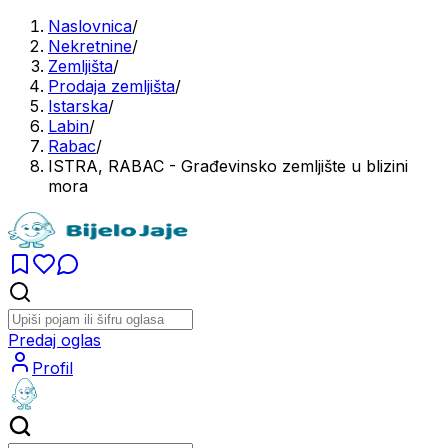
Naslovnica
/
Nekretnine
/
Zemljišta
/
Prodaja zemljišta
/
Istarska
/
Labin
/
Rabac
/
ISTRA, RABAC - Građevinsko zemljište u blizini
mora
Predaj oglas
Profil