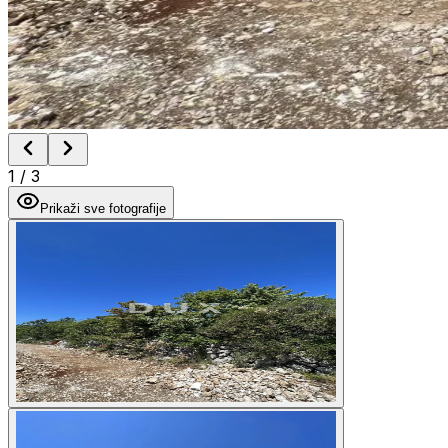
1
/
3
Prikaži sve fotografije