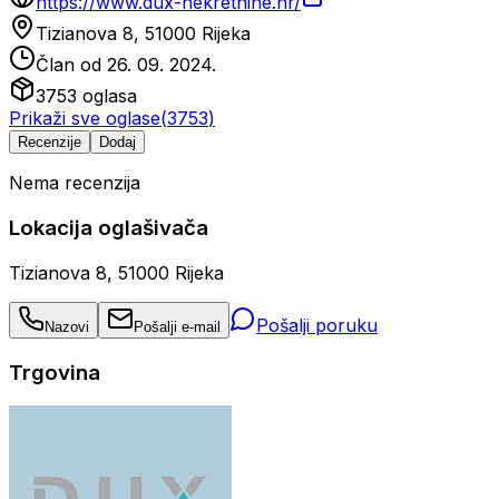
https://www.dux-nekretnine.hr/
Tizianova 8, 51000 Rijeka
Član od
26. 09. 2024.
3753
oglasa
Prikaži sve oglase
(
3753
)
Recenzije
Dodaj
Nema recenzija
Lokacija oglašivača
Tizianova 8, 51000 Rijeka
Pošalji poruku
Nazovi
Pošalji e-mail
Trgovina