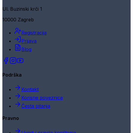
Ul. Buzinski krči 1
10000 Zagreb
Registracija
Prijava
Blog
Podrška
Kontakt
Korisne poveznice
Česta pitanja
Pravno
Uvjeti i pravila korištenja