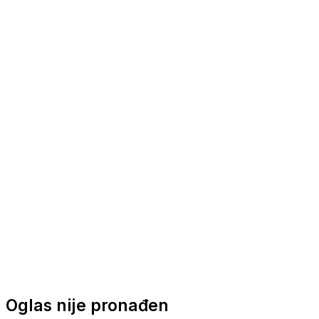
Nautička oprema
Brodski motori
Turizam
Apartmani
Sobe
Kuće za odmor
Aranžmani
Oglas nije pronađen