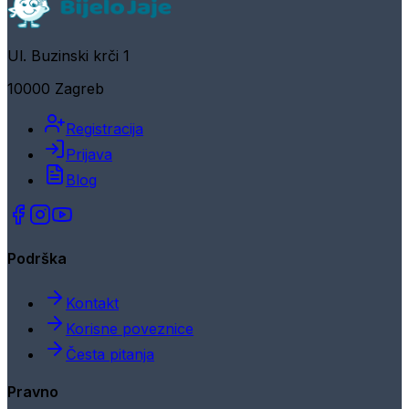
Ul. Buzinski krči 1
10000 Zagreb
Registracija
Prijava
Blog
Podrška
Kontakt
Korisne poveznice
Česta pitanja
Pravno