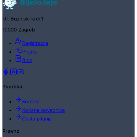
Ul. Buzinski krči 1
10000 Zagreb
Registracija
Prijava
Blog
Podrška
Kontakt
Korisne poveznice
Česta pitanja
Pravno