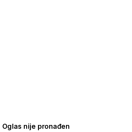
Nautička oprema
Brodski motori
Turizam
Apartmani
Sobe
Kuće za odmor
Aranžmani
Oglas nije pronađen