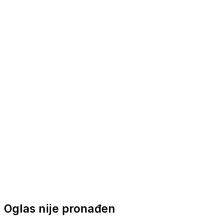
Nautička oprema
Brodski motori
Turizam
Apartmani
Sobe
Kuće za odmor
Aranžmani
Oglas nije pronađen