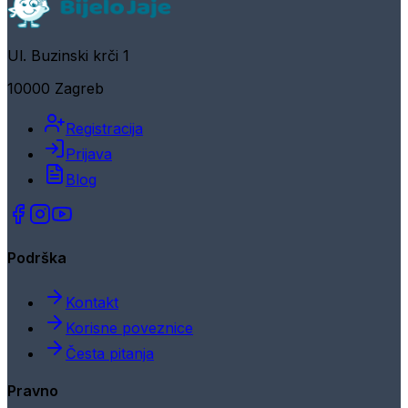
Ul. Buzinski krči 1
10000 Zagreb
Registracija
Prijava
Blog
Podrška
Kontakt
Korisne poveznice
Česta pitanja
Pravno