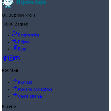
Ul. Buzinski krči 1
10000 Zagreb
Registracija
Prijava
Blog
Podrška
Kontakt
Korisne poveznice
Česta pitanja
Pravno