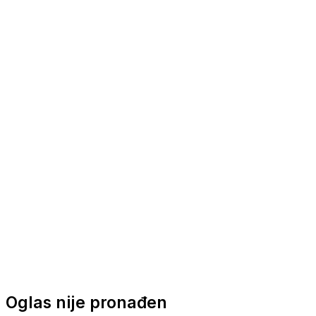
Nautička oprema
Brodski motori
Turizam
Apartmani
Sobe
Kuće za odmor
Aranžmani
Oglas nije pronađen