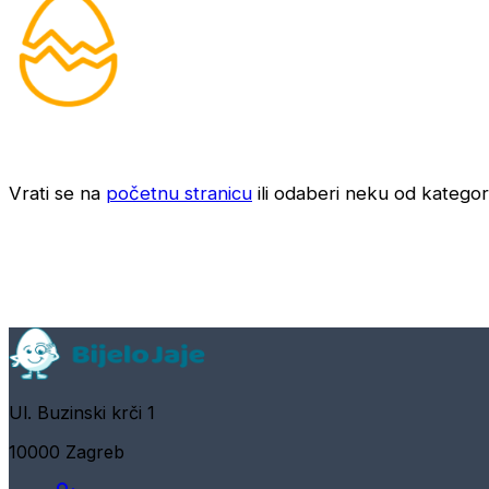
Vrati se na
početnu stranicu
ili odaberi neku od kategori
Ul. Buzinski krči 1
10000 Zagreb