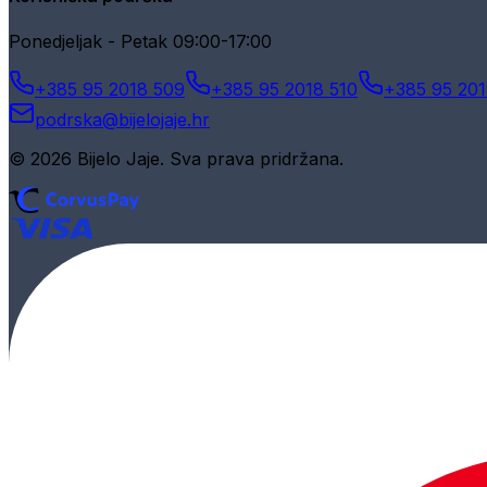
Ponedjeljak - Petak 09:00-17:00
+385 95 2018 509
+385 95 2018 510
+385 95 201
podrska@bijelojaje.hr
© 2026 Bijelo Jaje. Sva prava pridržana.