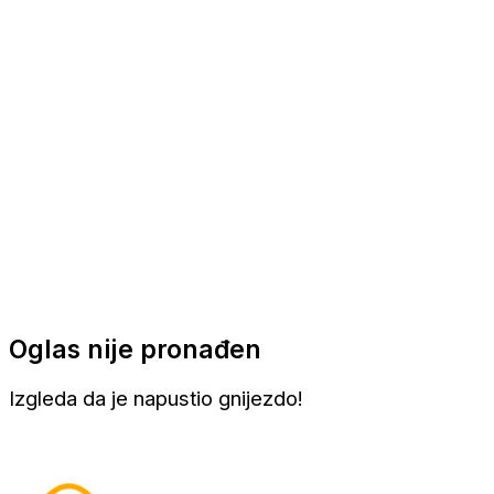
Apartmani
Sobe
Kuće za odmor
Aranžmani
Oglas nije pronađen
Izgleda da je napustio gnijezdo!