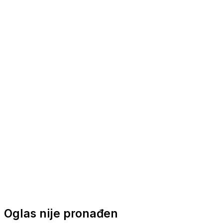
Nautička oprema
Brodski motori
Turizam
Apartmani
Sobe
Kuće za odmor
Aranžmani
Oglas nije pronađen