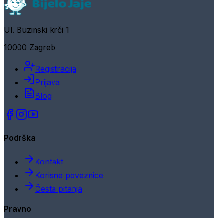
Ul. Buzinski krči 1
10000 Zagreb
Registracija
Prijava
Blog
Podrška
Kontakt
Korisne poveznice
Česta pitanja
Pravno