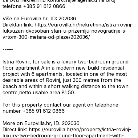
Za ovu nekretninu kontaktirajte agenticu na broj
telefona +385 91 612 0866
.
Više na Eurovilla.hr, ID: 202036
Direktan link: https://eurovilla.hr/nekretnina/istra-rovinj-
luksuzan-dvosoban-stan-u-prizemlju-novogradnje-s-
vrtom-300-metara-od-plaze/202036/
-----
Istria Rovinj, for sale is a luxury two-bedroom ground
floor apartment A in a modern new-build residential
project with 6 apartments, located in one of the most
desirable areas of Rovinj, just 300 metres from the
beach and within a short walking distance to the town
centre,netto usable area 81.50...
For this property contact our agent on telephone
number +385 91 612 0866.
More on Eurovilla.hr, ID: 202036
Direct link: https://eurovilla.hr/en/property/istria-rovinj-
luxury-two-bedroom-ground-floor-apartment-with-