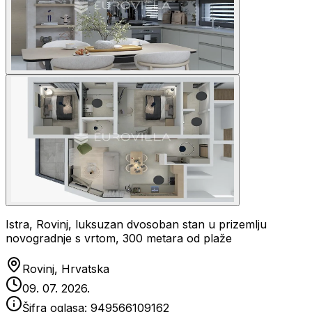
Istra, Rovinj, luksuzan dvosoban stan u prizemlju
novogradnje s vrtom, 300 metara od plaže
Rovinj, Hrvatska
09. 07. 2026.
Šifra oglasa:
949566109162