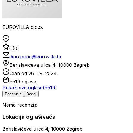
EUROVILLA d.o.o.
0
(
0
)
dino.puric@eurovilla.hr
Berislavićeva ulica 4, 10000 Zagreb
Član od
26. 09. 2024.
9519
oglasa
Prikaži sve oglase
(
9519
)
Recenzije
Dodaj
Nema recenzija
Lokacija oglašivača
Berislavićeva ulica 4, 10000 Zagreb