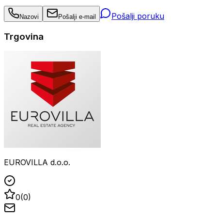
Pošalji poruku
Nazovi
Pošalji e-mail
Trgovina
EUROVILLA d.o.o.
0
(
0
)