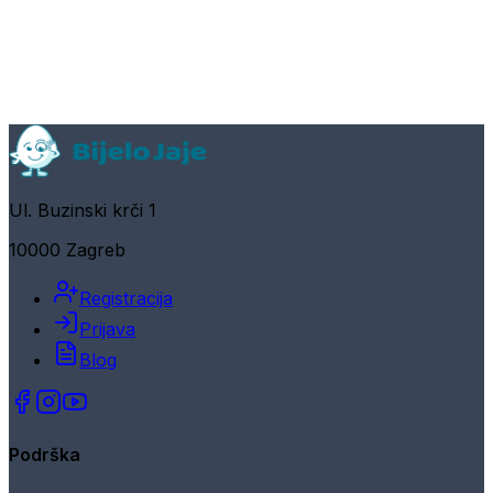
Ul. Buzinski krči 1
10000 Zagreb
Registracija
Prijava
Blog
Podrška