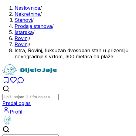
Naslovnica
/
Nekretnine
/
Stanovi
/
Prodaja stanova
/
Istarska
/
Rovinj
/
Rovinj
/
Istra, Rovinj, luksuzan dvosoban stan u prizemlju
novogradnje s vrtom, 300 metara od plaže
Predaj oglas
Profil