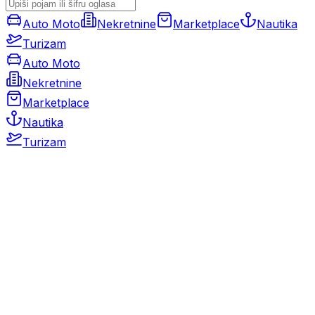
Auto Moto
Nekretnine
Marketplace
Nautika
Turizam
Auto Moto
Nekretnine
Marketplace
Nautika
Turizam
Auto Moto
Rabljeni automobili
Novi automobili
Motocikli / motori
Gospodarska vozila
Rezervni dijelovi i oprema
Kamperi i kamp prikolice