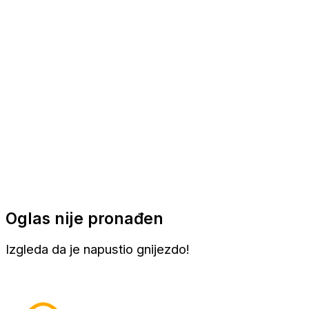
Apartmani
Sobe
Kuće za odmor
Aranžmani
Oglas nije pronađen
Izgleda da je napustio gnijezdo!