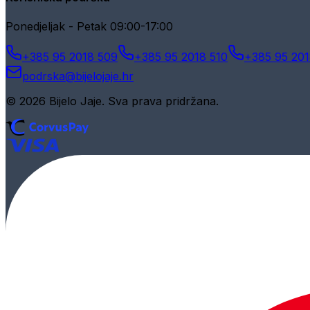
Ponedjeljak - Petak 09:00-17:00
+385 95 2018 509
+385 95 2018 510
+385 95 201
podrska@bijelojaje.hr
© 2026 Bijelo Jaje. Sva prava pridržana.