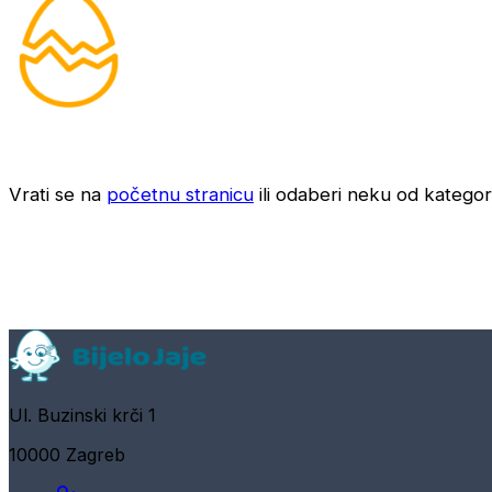
Vrati se na
početnu stranicu
ili odaberi neku od kategori
Ul. Buzinski krči 1
10000 Zagreb