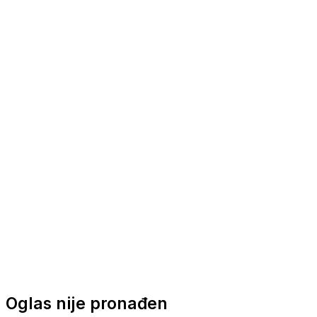
Nautička oprema
Brodski motori
Turizam
Apartmani
Sobe
Kuće za odmor
Aranžmani
Oglas nije pronađen