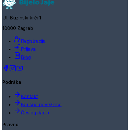
Ul. Buzinski krči 1
10000 Zagreb
Registracija
Prijava
Blog
Podrška
Kontakt
Korisne poveznice
Česta pitanja
Pravno