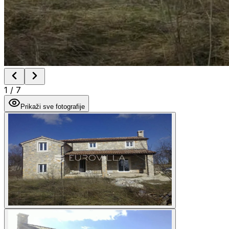
1
/
7
Prikaži sve fotografije