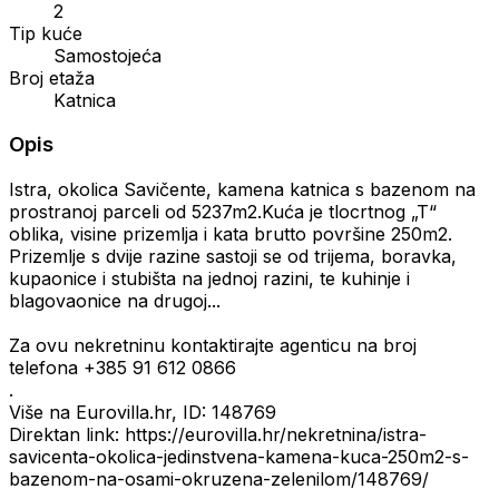
2
Tip kuće
Samostojeća
Broj etaža
Katnica
Opis
Istra, okolica Savičente, kamena katnica s bazenom na
prostranoj parceli od 5237m2.Kuća je tlocrtnog „T“
oblika, visine prizemlja i kata brutto površine 250m2.
Prizemlje s dvije razine sastoji se od trijema, boravka,
kupaonice i stubišta na jednoj razini, te kuhinje i
blagovaonice na drugoj...
Za ovu nekretninu kontaktirajte agenticu na broj
telefona +385 91 612 0866
.
Više na Eurovilla.hr, ID: 148769
Direktan link: https://eurovilla.hr/nekretnina/istra-
savicenta-okolica-jedinstvena-kamena-kuca-250m2-s-
bazenom-na-osami-okruzena-zelenilom/148769/