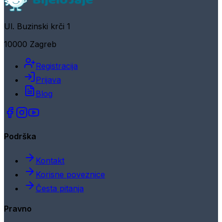
Ul. Buzinski krči 1
10000 Zagreb
Registracija
Prijava
Blog
Podrška
Kontakt
Korisne poveznice
Česta pitanja
Pravno