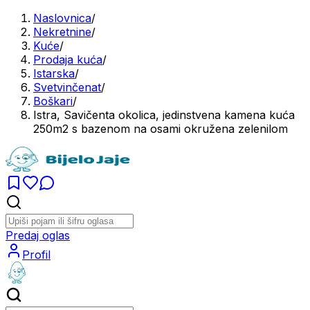
Naslovnica
/
Nekretnine
/
Kuće
/
Prodaja kuća
/
Istarska
/
Svetvinčenat
/
Boškari
/
Istra, Savičenta okolica, jedinstvena kamena kuća
250m2 s bazenom na osami okružena zelenilom
Predaj oglas
Profil