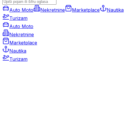
Auto Moto
Nekretnine
Marketplace
Nautika
Turizam
Auto Moto
Nekretnine
Marketplace
Nautika
Turizam
Auto Moto
Rabljeni automobili
Novi automobili
Motocikli / motori
Gospodarska vozila
Rezervni dijelovi i oprema
Kamperi i kamp prikolice