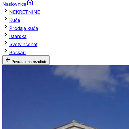
Naslovnica
NEKRETNINE
Kuće
Prodaja kuća
Istarska
Svetvinčenat
Boškari
Povratak na rezultate