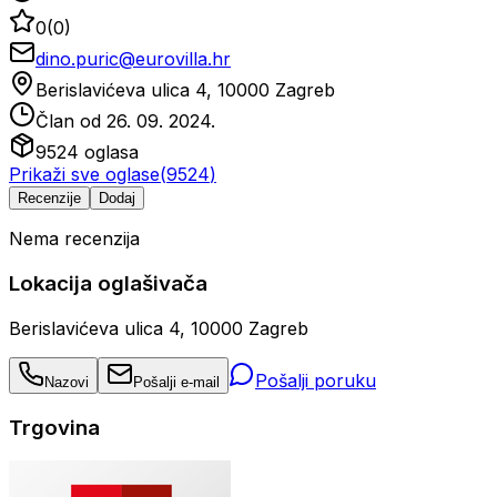
0
(
0
)
dino.puric@eurovilla.hr
Berislavićeva ulica 4, 10000 Zagreb
Član od
26. 09. 2024.
9524
oglasa
Prikaži sve oglase
(
9524
)
Recenzije
Dodaj
Nema recenzija
Lokacija oglašivača
Berislavićeva ulica 4, 10000 Zagreb
Pošalji poruku
Nazovi
Pošalji e-mail
Trgovina