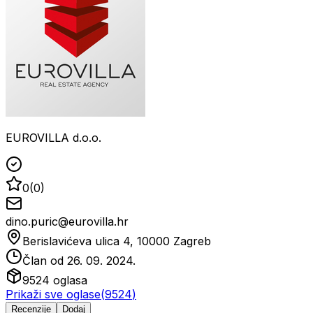
EUROVILLA d.o.o.
0
(
0
)
dino.puric@eurovilla.hr
Berislavićeva ulica 4, 10000 Zagreb
Član od
26. 09. 2024.
9524
oglasa
Prikaži sve oglase
(
9524
)
Recenzije
Dodaj