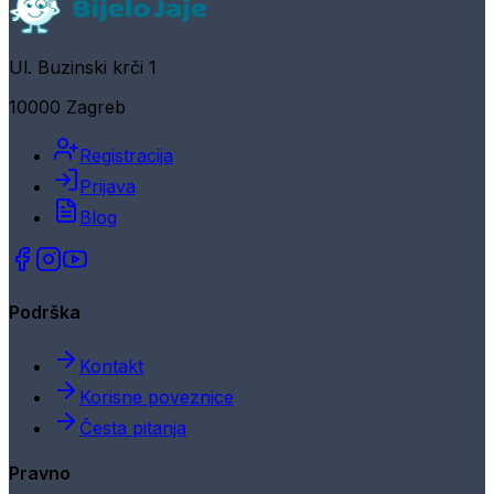
Ul. Buzinski krči 1
10000 Zagreb
Registracija
Prijava
Blog
Podrška
Kontakt
Korisne poveznice
Česta pitanja
Pravno