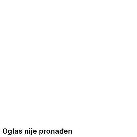
Nautička oprema
Brodski motori
Turizam
Apartmani
Sobe
Kuće za odmor
Aranžmani
Oglas nije pronađen