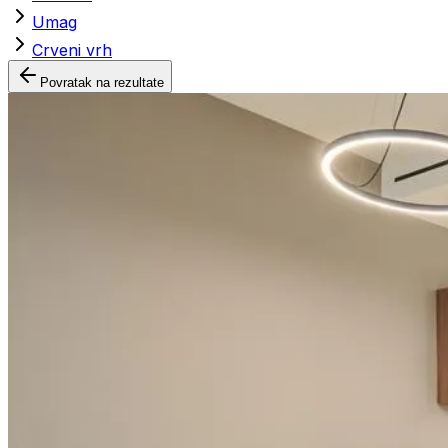
Umag
Crveni vrh
Povratak na rezultate