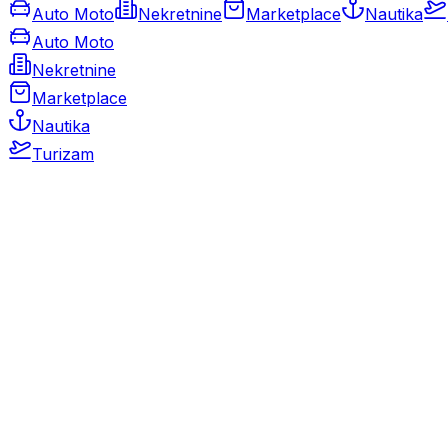
Auto Moto
Nekretnine
Marketplace
Nautika
Auto Moto
Nekretnine
Marketplace
Nautika
Turizam
Auto Moto
Rabljeni automobili
Novi automobili
Motocikli / motori
Gospodarska vozila
Rezervni dijelovi i oprema
Kamperi i kamp prikolice
Oldtimeri