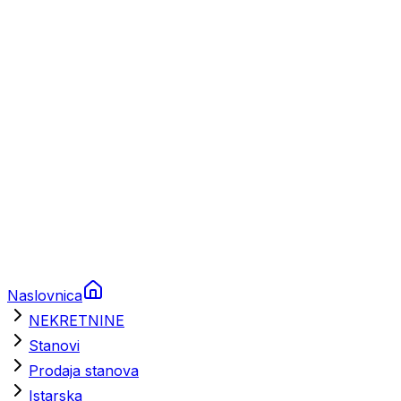
Prikolice za plovila
Brodski rezervni dijelovi
Nautička oprema
Brodski motori
Turizam
Apartmani
Sobe
Kuće za odmor
Aranžmani
Naslovnica
NEKRETNINE
Stanovi
Prodaja stanova
Istarska