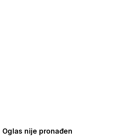
Nautička oprema
Brodski motori
Turizam
Apartmani
Sobe
Kuće za odmor
Aranžmani
Oglas nije pronađen