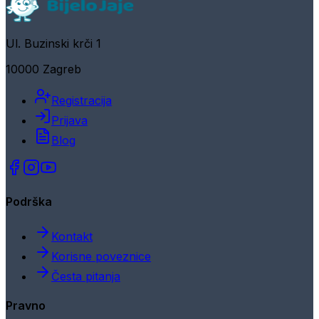
Ul. Buzinski krči 1
10000 Zagreb
Registracija
Prijava
Blog
Podrška
Kontakt
Korisne poveznice
Česta pitanja
Pravno