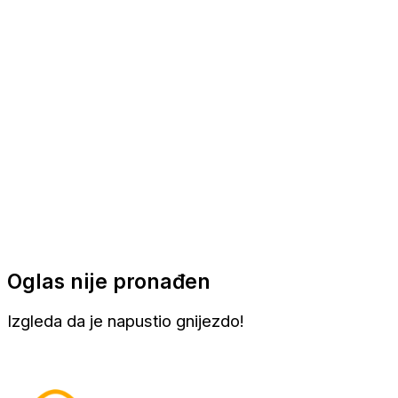
Apartmani
Sobe
Kuće za odmor
Aranžmani
Oglas nije pronađen
Izgleda da je napustio gnijezdo!