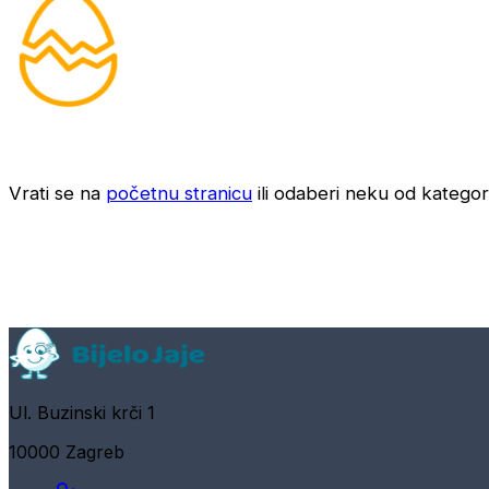
Vrati se na
početnu stranicu
ili odaberi neku od kategori
Ul. Buzinski krči 1
10000 Zagreb