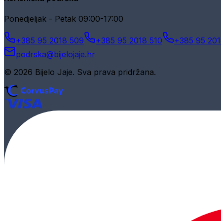
Ponedjeljak - Petak 09:00-17:00
+385 95 2018 509
+385 95 2018 510
+385 95 201
podrska@bijelojaje.hr
© 2026 Bijelo Jaje. Sva prava pridržana.