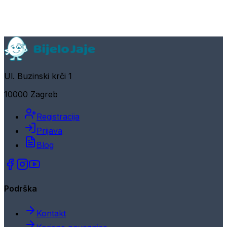
Ul. Buzinski krči 1
10000 Zagreb
Registracija
Prijava
Blog
Podrška
Kontakt