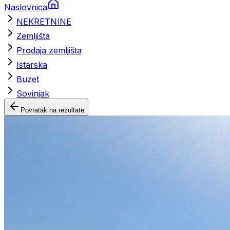
Naslovnica
NEKRETNINE
Zemljišta
Prodaja zemljišta
Istarska
Buzet
Sovinjak
Povratak na rezultate