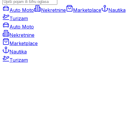
Auto Moto
Nekretnine
Marketplace
Nautika
Turizam
Auto Moto
Nekretnine
Marketplace
Nautika
Turizam
Auto Moto
Rabljeni automobili
Novi automobili
Motocikli / motori
Gospodarska vozila
Rezervni dijelovi i oprema
Kamperi i kamp prikolice