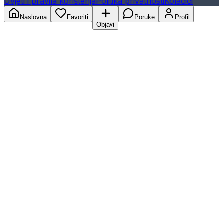
Uvjeti i pravila korištenja
Politika privatnosti
Kolačići
Naslovna
Favoriti
Poruke
Profil
Objavi