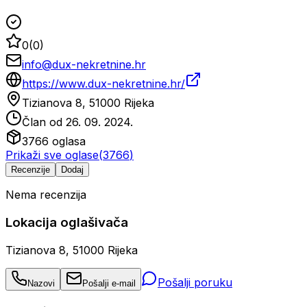
0
(
0
)
info@dux-nekretnine.hr
https://www.dux-nekretnine.hr/
Tizianova 8, 51000 Rijeka
Član od
26. 09. 2024.
3766
oglasa
Prikaži sve oglase
(
3766
)
Recenzije
Dodaj
Nema recenzija
Lokacija oglašivača
Tizianova 8, 51000 Rijeka
Pošalji poruku
Nazovi
Pošalji e-mail