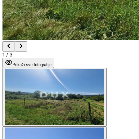
1
/
3
Prikaži sve fotografije