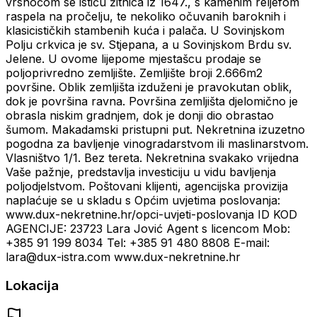
vrsnoćom se ističu žitnica iz 1647., s kamenim reljefom
raspela na pročelju, te nekoliko očuvanih baroknih i
klasicističkih stambenih kuća i palača. U Sovinjskom
Polju crkvica je sv. Stjepana, a u Sovinjskom Brdu sv.
Jelene. U ovome lijepome mjestašcu prodaje se
poljoprivredno zemljište. Zemljište broji 2.666m2
površine. Oblik zemljišta izduženi je pravokutan oblik,
dok je površina ravna. Površina zemljišta djelomično je
obrasla niskim gradnjem, dok je donji dio obrastao
šumom. Makadamski pristupni put. Nekretnina izuzetno
pogodna za bavljenje vinogradarstvom ili maslinarstvom.
Vlasništvo 1/1. Bez tereta. Nekretnina svakako vrijedna
Vaše pažnje, predstavlja investiciju u vidu bavljenja
poljodjelstvom. Poštovani klijenti, agencijska provizija
naplaćuje se u skladu s Općim uvjetima poslovanja:
www.dux-nekretnine.hr/opci-uvjeti-poslovanja ID KOD
AGENCIJE: 23723 Lara Jović Agent s licencom Mob:
+385 91 199 8034 Tel: +385 91 480 8808 E-mail:
lara@dux-istra.com www.dux-nekretnine.hr
Lokacija