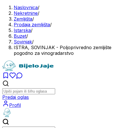
Naslovnica
/
Nekretnine
/
Zemljišta
/
Prodaja zemljišta
/
Istarska
/
Buzet
/
Sovinjak
/
ISTRA, SOVINJAK - Poljoprivredno zemljište
pogodno za vinogradarstvo
Predaj oglas
Profil