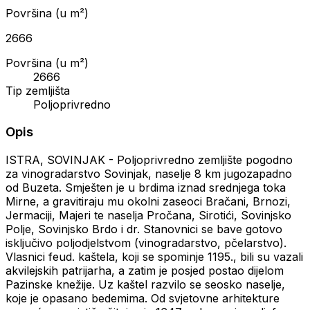
Površina (u m²)
2666
Površina (u m²)
2666
Tip zemljišta
Poljoprivredno
Opis
ISTRA, SOVINJAK - Poljoprivredno zemljište pogodno
za vinogradarstvo Sovinjak, naselje 8 km jugozapadno
od Buzeta. Smješten je u brdima iznad srednjega toka
Mirne, a gravitiraju mu okolni zaseoci Bračani, Brnozi,
Jermaciji, Majeri te naselja Pročana, Sirotići, Sovinjsko
Polje, Sovinjsko Brdo i dr. Stanovnici se bave gotovo
isključivo poljodjelstvom (vinogradarstvo, pčelarstvo).
Vlasnici feud. kaštela, koji se spominje 1195., bili su vazali
akvilejskih patrijarha, a zatim je posjed postao dijelom
Pazinske knežije. Uz kaštel razvilo se seosko naselje,
koje je opasano bedemima. Od svjetovne arhitekture