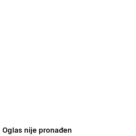
Nautička oprema
Brodski motori
Turizam
Apartmani
Sobe
Kuće za odmor
Aranžmani
Oglas nije pronađen