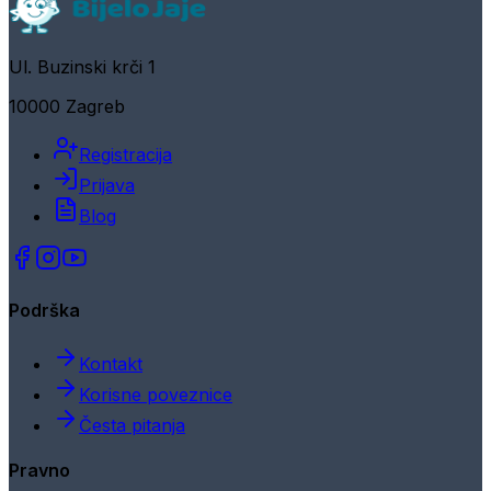
Ul. Buzinski krči 1
10000 Zagreb
Registracija
Prijava
Blog
Podrška
Kontakt
Korisne poveznice
Česta pitanja
Pravno