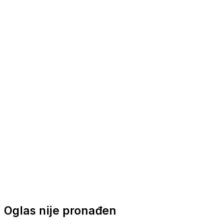
Nautička oprema
Brodski motori
Turizam
Apartmani
Sobe
Kuće za odmor
Aranžmani
Oglas nije pronađen