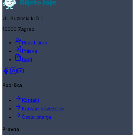
Ul. Buzinski krči 1
10000 Zagreb
Registracija
Prijava
Blog
Podrška
Kontakt
Korisne poveznice
Česta pitanja
Pravno