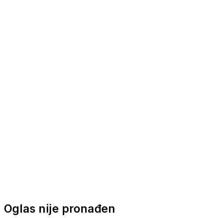
Nautička oprema
Brodski motori
Turizam
Apartmani
Sobe
Kuće za odmor
Aranžmani
Oglas nije pronađen