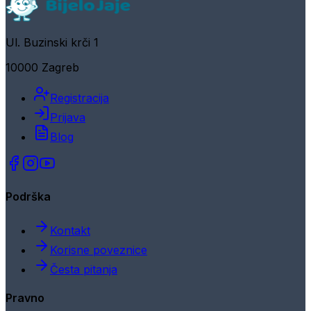
Ul. Buzinski krči 1
10000 Zagreb
Registracija
Prijava
Blog
Podrška
Kontakt
Korisne poveznice
Česta pitanja
Pravno