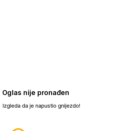
Apartmani
Sobe
Kuće za odmor
Aranžmani
Oglas nije pronađen
Izgleda da je napustio gnijezdo!