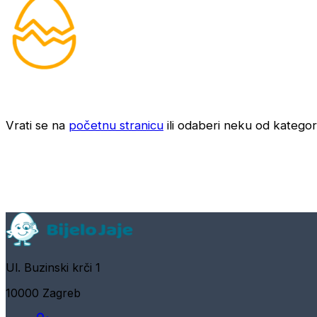
Vrati se na
početnu stranicu
ili odaberi neku od kategori
Ul. Buzinski krči 1
10000 Zagreb