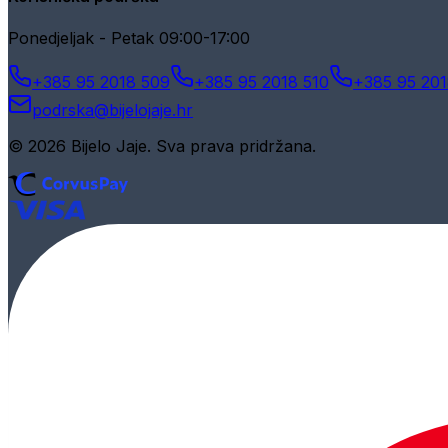
Ponedjeljak - Petak 09:00-17:00
+385 95 2018 509
+385 95 2018 510
+385 95 201
podrska@bijelojaje.hr
© 2026 Bijelo Jaje. Sva prava pridržana.