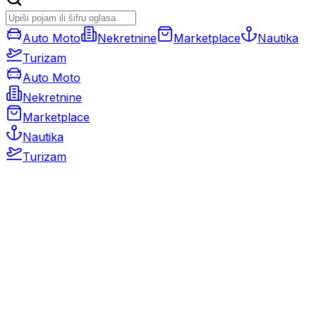
Auto Moto
Nekretnine
Marketplace
Nautika
Turizam
Auto Moto
Nekretnine
Marketplace
Nautika
Turizam
Auto Moto
Rabljeni automobili
Novi automobili
Motocikli / motori
Gospodarska vozila
Rezervni dijelovi i oprema