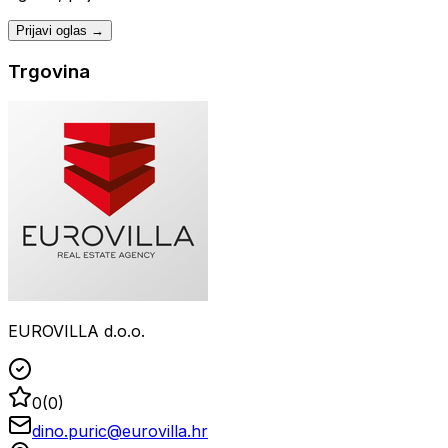
Prijavi oglas →
Trgovina
EUROVILLA d.o.o.
0
(
0
)
dino.puric@eurovilla.hr