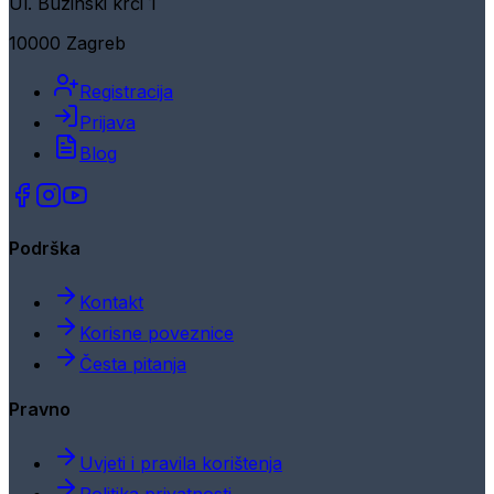
Ul. Buzinski krči 1
10000 Zagreb
Registracija
Prijava
Blog
Podrška
Kontakt
Korisne poveznice
Česta pitanja
Pravno
Uvjeti i pravila korištenja