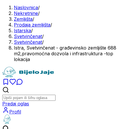
Naslovnica
/
Nekretnine
/
Zemljišta
/
Prodaja zemljišta
/
Istarska
/
Svetvinčenat
/
Svetvinčenat
/
Istra, Svetvinčenat - građevinsko zemljište 688
m2,pravomoćna dozvola i infrastruktura -top
lokacija
Predaj oglas
Profil