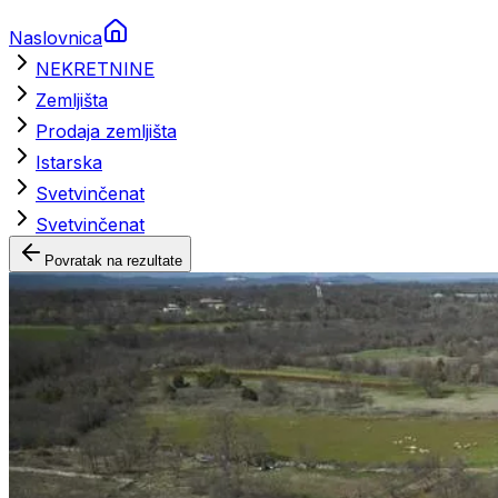
Naslovnica
NEKRETNINE
Zemljišta
Prodaja zemljišta
Istarska
Svetvinčenat
Svetvinčenat
Povratak na rezultate