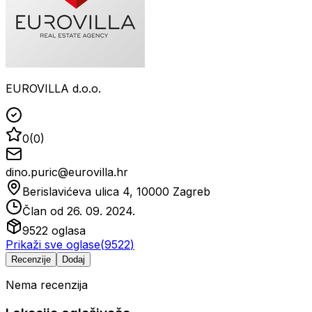
EUROVILLA d.o.o.
0
(
0
)
dino.puric@eurovilla.hr
Berislavićeva ulica 4, 10000 Zagreb
Član od
26. 09. 2024.
9522
oglasa
Prikaži sve oglase
(
9522
)
Recenzije
Dodaj
Nema recenzija