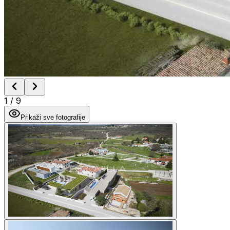
1
/
9
Prikaži sve fotografije