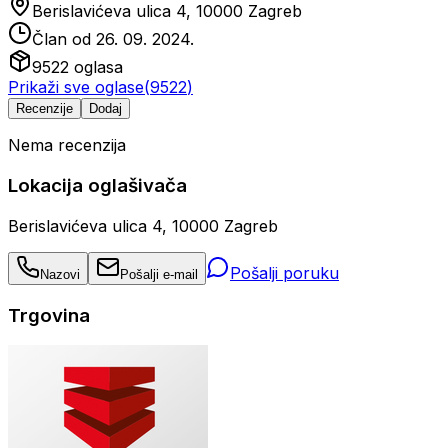
Berislavićeva ulica 4, 10000 Zagreb
Član od
26. 09. 2024.
9522
oglasa
Prikaži sve oglase
(
9522
)
Recenzije
Dodaj
Nema recenzija
Lokacija oglašivača
Berislavićeva ulica 4, 10000 Zagreb
Pošalji poruku
Nazovi
Pošalji e-mail
Trgovina