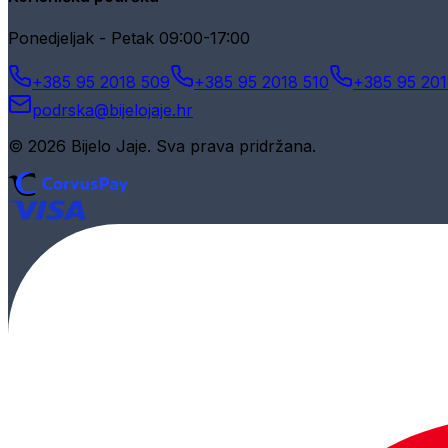
Ponedjeljak - Petak 09:00-17:00
+385 95 2018 509
+385 95 2018 510
+385 95 201
podrska@bijelojaje.hr
© 2026 Bijelo Jaje. Sva prava pridržana.