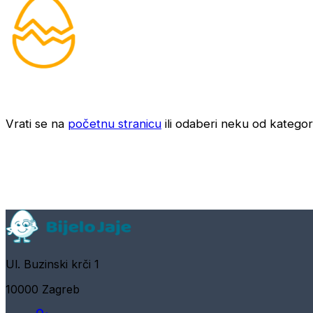
Vrati se na
početnu stranicu
ili odaberi neku od kategori
Ul. Buzinski krči 1
10000 Zagreb