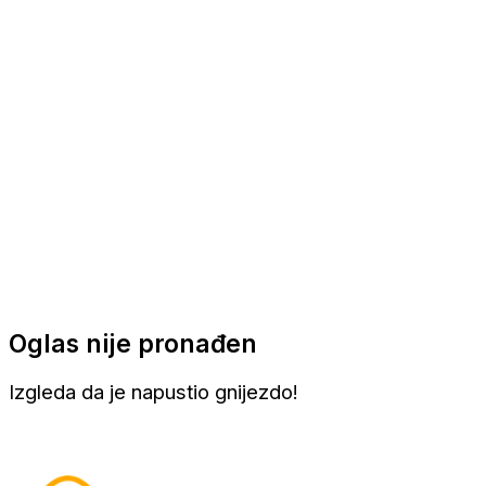
Apartmani
Sobe
Kuće za odmor
Aranžmani
Oglas nije pronađen
Izgleda da je napustio gnijezdo!