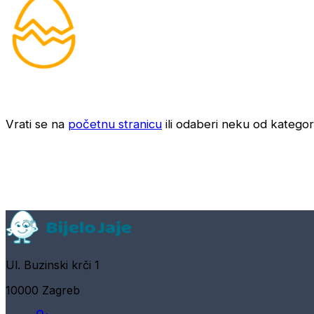
Vrati se na
početnu stranicu
ili odaberi neku od kategori
Ul. Buzinski krči 1
10000 Zagreb