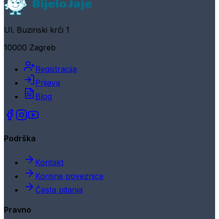
Ul. Buzinski krči 1
10000 Zagreb
Registracija
Prijava
Blog
Podrška
Kontakt
Korisne poveznice
Česta pitanja
Pravno