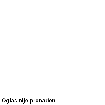
Nautička oprema
Brodski motori
Turizam
Apartmani
Sobe
Kuće za odmor
Aranžmani
Oglas nije pronađen