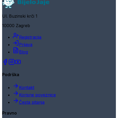
Ul. Buzinski krči 1
10000 Zagreb
Registracija
Prijava
Blog
Podrška
Kontakt
Korisne poveznice
Česta pitanja
Pravno