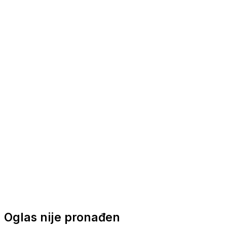
Nautička oprema
Brodski motori
Turizam
Apartmani
Sobe
Kuće za odmor
Aranžmani
Oglas nije pronađen