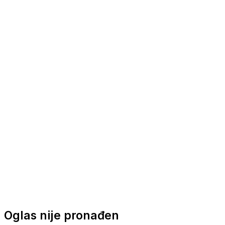
Nautička oprema
Brodski motori
Turizam
Apartmani
Sobe
Kuće za odmor
Aranžmani
Oglas nije pronađen