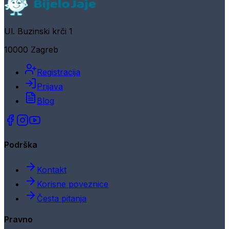
Ul. Buzinski krči 1
10000 Zagreb
Registracija
Prijava
Blog
Podrška
Kontakt
Korisne poveznice
Česta pitanja
Pravno