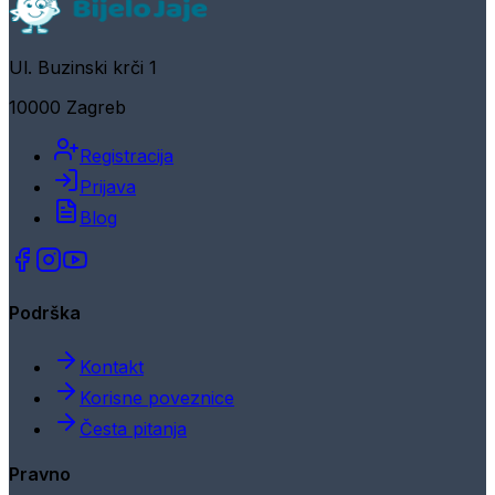
Ul. Buzinski krči 1
10000 Zagreb
Registracija
Prijava
Blog
Podrška
Kontakt
Korisne poveznice
Česta pitanja
Pravno