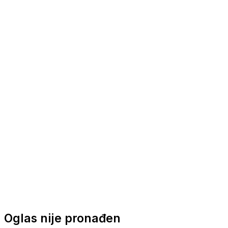
Nautička oprema
Brodski motori
Turizam
Apartmani
Sobe
Kuće za odmor
Aranžmani
Oglas nije pronađen