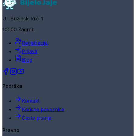
Ul. Buzinski krči 1
10000 Zagreb
Registracija
Prijava
Blog
Podrška
Kontakt
Korisne poveznice
Česta pitanja
Pravno