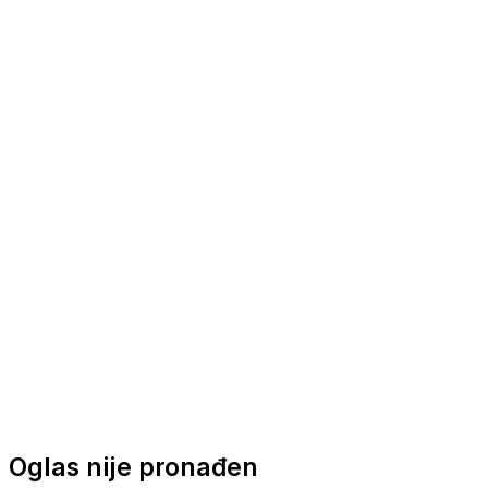
Nautička oprema
Brodski motori
Turizam
Apartmani
Sobe
Kuće za odmor
Aranžmani
Oglas nije pronađen