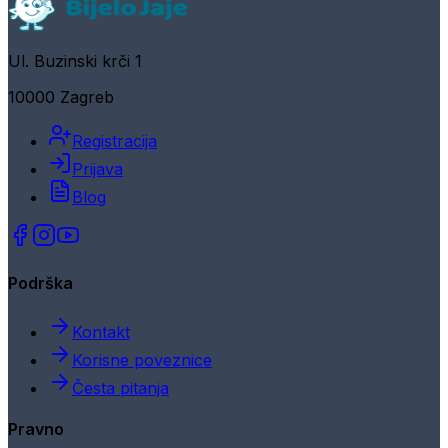
Ul. Buzinski krči 1
10000 Zagreb
Registracija
Prijava
Blog
Podrška
Kontakt
Korisne poveznice
Česta pitanja
Pravno