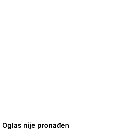
Nautička oprema
Brodski motori
Turizam
Apartmani
Sobe
Kuće za odmor
Aranžmani
Oglas nije pronađen