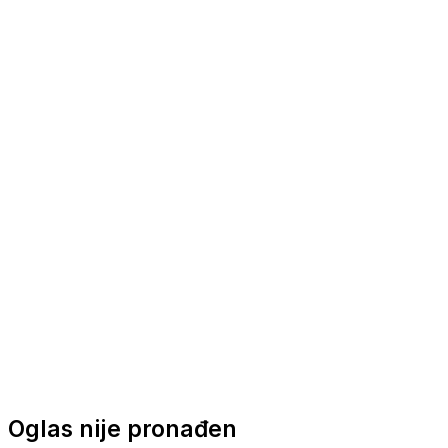
Nautička oprema
Brodski motori
Turizam
Apartmani
Sobe
Kuće za odmor
Aranžmani
Oglas nije pronađen