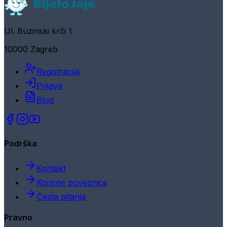
Ul. Buzinski krči 1
10000 Zagreb
Registracija
Prijava
Blog
Podrška
Kontakt
Korisne poveznice
Česta pitanja
Pravno