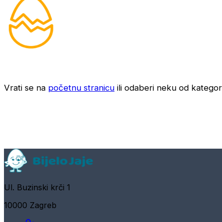
Vrati se na
početnu stranicu
ili odaberi neku od kategori
Ul. Buzinski krči 1
10000 Zagreb