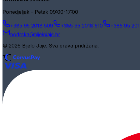
Ponedjeljak - Petak 09:00-17:00
+385 95 2018 509
+385 95 2018 510
+385 95 201
podrska@bijelojaje.hr
© 2026 Bijelo Jaje. Sva prava pridržana.