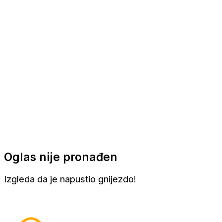
Apartmani
Sobe
Kuće za odmor
Aranžmani
Oglas nije pronađen
Izgleda da je napustio gnijezdo!