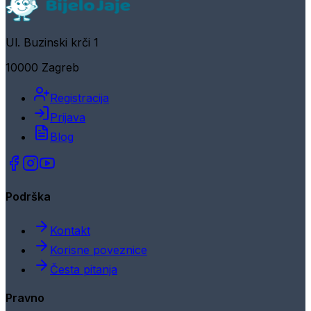
Ul. Buzinski krči 1
10000 Zagreb
Registracija
Prijava
Blog
Podrška
Kontakt
Korisne poveznice
Česta pitanja
Pravno