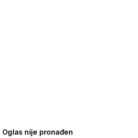
Nautička oprema
Brodski motori
Turizam
Apartmani
Sobe
Kuće za odmor
Aranžmani
Oglas nije pronađen