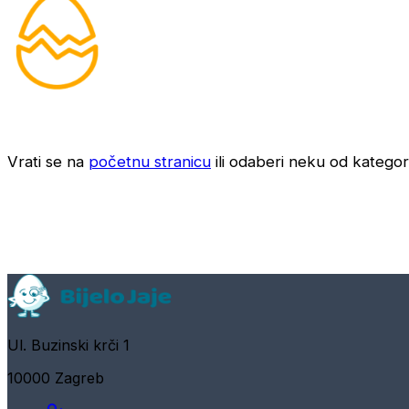
Vrati se na
početnu stranicu
ili odaberi neku od kategori
Ul. Buzinski krči 1
10000 Zagreb