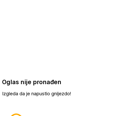
Apartmani
Sobe
Kuće za odmor
Aranžmani
Oglas nije pronađen
Izgleda da je napustio gnijezdo!