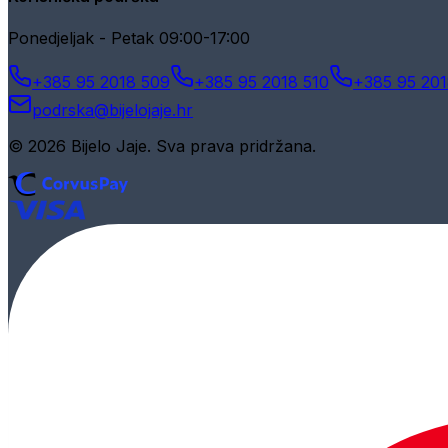
Ponedjeljak - Petak 09:00-17:00
+385 95 2018 509
+385 95 2018 510
+385 95 201
podrska@bijelojaje.hr
© 2026 Bijelo Jaje. Sva prava pridržana.