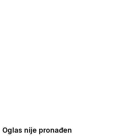
Nautička oprema
Brodski motori
Turizam
Apartmani
Sobe
Kuće za odmor
Aranžmani
Oglas nije pronađen