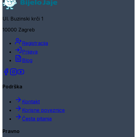
Ul. Buzinski krči 1
10000 Zagreb
Registracija
Prijava
Blog
Podrška
Kontakt
Korisne poveznice
Česta pitanja
Pravno