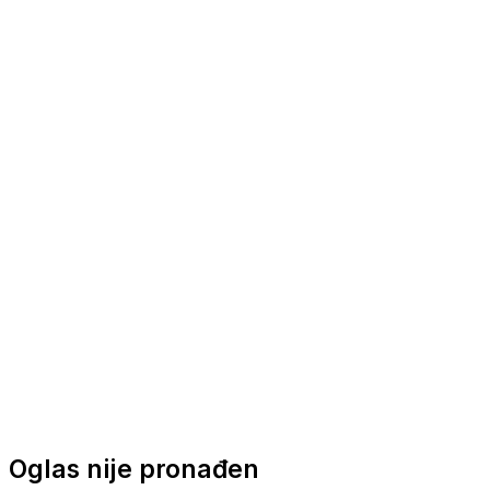
Nautička oprema
Brodski motori
Turizam
Apartmani
Sobe
Kuće za odmor
Aranžmani
Oglas nije pronađen