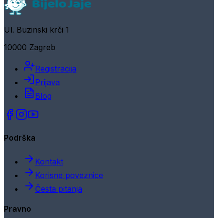
Ul. Buzinski krči 1
10000 Zagreb
Registracija
Prijava
Blog
Podrška
Kontakt
Korisne poveznice
Česta pitanja
Pravno