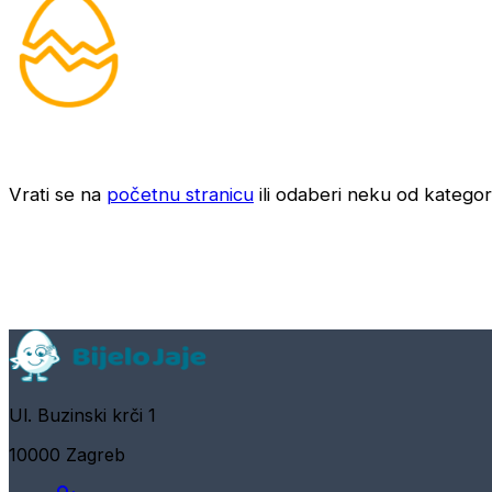
Vrati se na
početnu stranicu
ili odaberi neku od kategori
Ul. Buzinski krči 1
10000 Zagreb