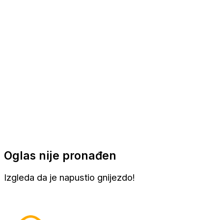
Apartmani
Sobe
Kuće za odmor
Aranžmani
Oglas nije pronađen
Izgleda da je napustio gnijezdo!