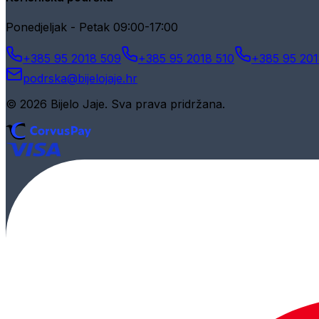
Ponedjeljak - Petak 09:00-17:00
+385 95 2018 509
+385 95 2018 510
+385 95 201
podrska@bijelojaje.hr
© 2026 Bijelo Jaje. Sva prava pridržana.