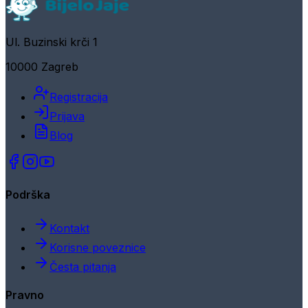
Ul. Buzinski krči 1
10000 Zagreb
Registracija
Prijava
Blog
Podrška
Kontakt
Korisne poveznice
Česta pitanja
Pravno