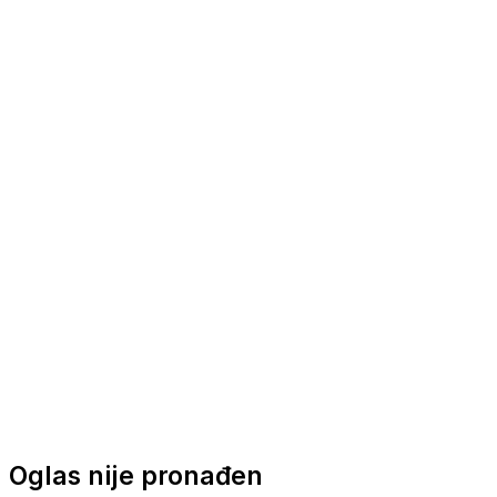
Nautička oprema
Brodski motori
Turizam
Apartmani
Sobe
Kuće za odmor
Aranžmani
Oglas nije pronađen