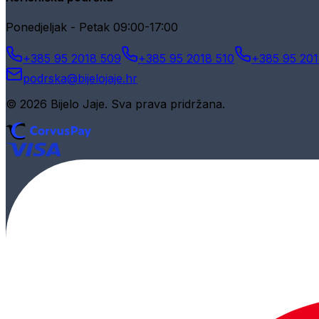
Ponedjeljak - Petak 09:00-17:00
+385 95 2018 509
+385 95 2018 510
+385 95 201
podrska@bijelojaje.hr
© 2026 Bijelo Jaje. Sva prava pridržana.