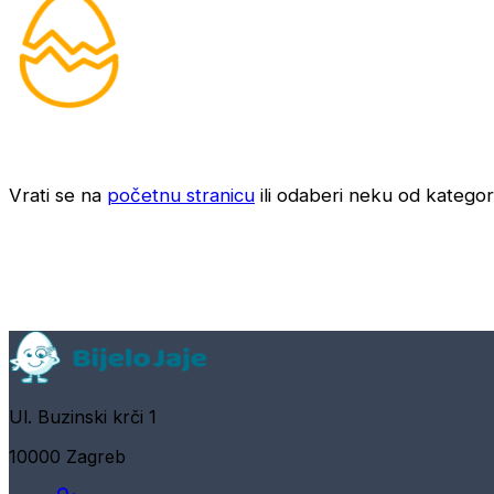
Vrati se na
početnu stranicu
ili odaberi neku od kategori
Ul. Buzinski krči 1
10000 Zagreb