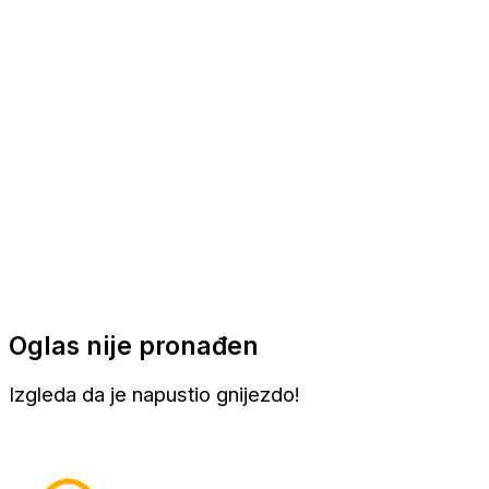
Apartmani
Sobe
Kuće za odmor
Aranžmani
Oglas nije pronađen
Izgleda da je napustio gnijezdo!