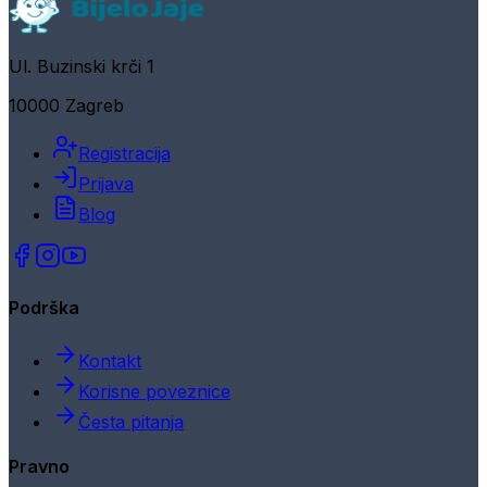
Ul. Buzinski krči 1
10000 Zagreb
Registracija
Prijava
Blog
Podrška
Kontakt
Korisne poveznice
Česta pitanja
Pravno