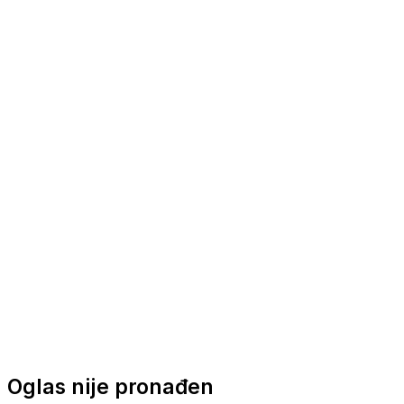
Nautička oprema
Brodski motori
Turizam
Apartmani
Sobe
Kuće za odmor
Aranžmani
Oglas nije pronađen