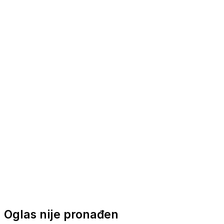
Nautička oprema
Brodski motori
Turizam
Apartmani
Sobe
Kuće za odmor
Aranžmani
Oglas nije pronađen