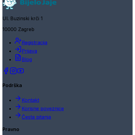
Ul. Buzinski krči 1
10000 Zagreb
Registracija
Prijava
Blog
Podrška
Kontakt
Korisne poveznice
Česta pitanja
Pravno