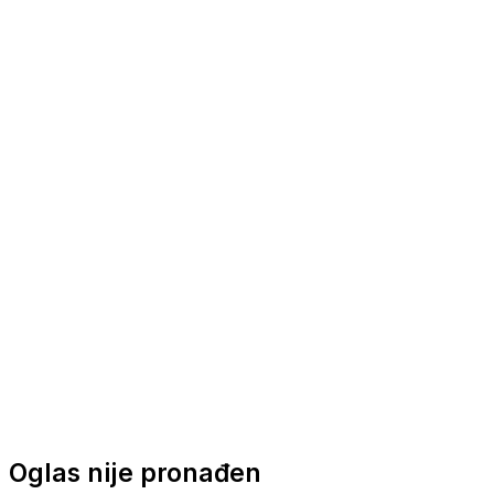
Nautička oprema
Brodski motori
Turizam
Apartmani
Sobe
Kuće za odmor
Aranžmani
Oglas nije pronađen