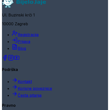
Ul. Buzinski krči 1
10000 Zagreb
Registracija
Prijava
Blog
Podrška
Kontakt
Korisne poveznice
Česta pitanja
Pravno