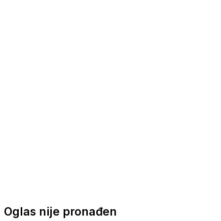
Nautička oprema
Brodski motori
Turizam
Apartmani
Sobe
Kuće za odmor
Aranžmani
Oglas nije pronađen