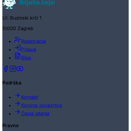
Ul. Buzinski krči 1
10000 Zagreb
Registracija
Prijava
Blog
Podrška
Kontakt
Korisne poveznice
Česta pitanja
Pravno