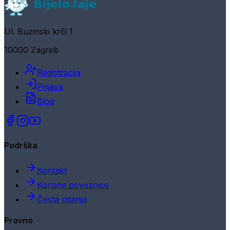
Ul. Buzinski krči 1
10000 Zagreb
Registracija
Prijava
Blog
Podrška
Kontakt
Korisne poveznice
Česta pitanja
Pravno