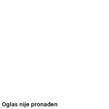
Nautička oprema
Brodski motori
Turizam
Apartmani
Sobe
Kuće za odmor
Aranžmani
Oglas nije pronađen