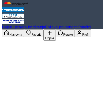
Uvjeti i pravila korištenja
Politika privatnosti
Kolačići
Naslovna
Favoriti
Poruke
Profil
Objavi