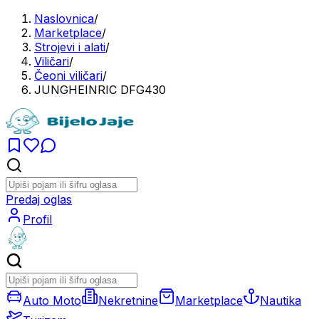
Naslovnica
/
Marketplace
/
Strojevi i alati
/
Viličari
/
Čeoni viličari
/
JUNGHEINRIC DFG430
Predaj oglas
Profil
Auto Moto
Nekretnine
Marketplace
Nautika