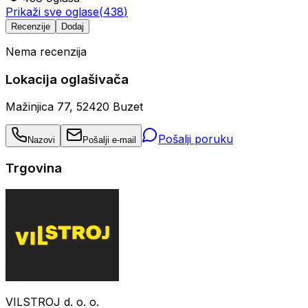
Prikaži sve oglase
(
438
)
Recenzije
Dodaj
Nema recenzija
Lokacija oglašivača
Mažinjica 77, 52420 Buzet
Pošalji poruku
Nazovi
Pošalji e-mail
Trgovina
VILSTROJ d. o. o.