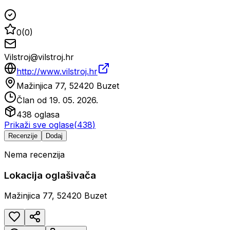
0
(
0
)
Vilstroj@vilstroj.hr
http://www.vilstroj.hr
Mažinjica 77, 52420 Buzet
Član od
19. 05. 2026.
438
oglasa
Prikaži sve oglase
(
438
)
Recenzije
Dodaj
Nema recenzija
Lokacija oglašivača
Mažinjica 77, 52420 Buzet