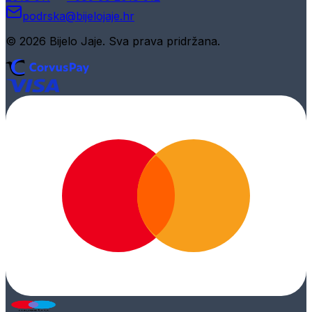
podrska@bijelojaje.hr
© 2026 Bijelo Jaje. Sva prava pridržana.