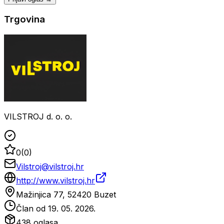
Trgovina
VILSTROJ d. o. o.
0
(
0
)
Vilstroj@vilstroj.hr
http://www.vilstroj.hr
Mažinjica 77, 52420 Buzet
Član od
19. 05. 2026.
438
oglasa