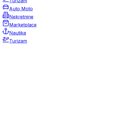
Turizam
Auto Moto
Nekretnine
Marketplace
Nautika
Turizam
Auto Moto
Rabljeni automobili
Novi automobili
Motocikli / motori
Gospodarska vozila
Rezervni dijelovi i oprema
Kamperi i kamp prikolice
Oldtimeri
Karambolirani automobili