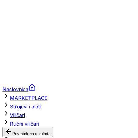
Brodski rezervni dijelovi
Nautička oprema
Brodski motori
Turizam
Apartmani
Sobe
Kuće za odmor
Aranžmani
Naslovnica
MARKETPLACE
Strojevi i alati
Viličari
Ručni viličari
Povratak na rezultate