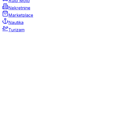
Auto Moto
Nekretnine
Marketplace
Nautika
Turizam
Auto Moto
Rabljeni automobili
Novi automobili
Motocikli / motori
Gospodarska vozila
Rezervni dijelovi i oprema
Kamperi i kamp prikolice
Oldtimeri
Karambolirani automobili