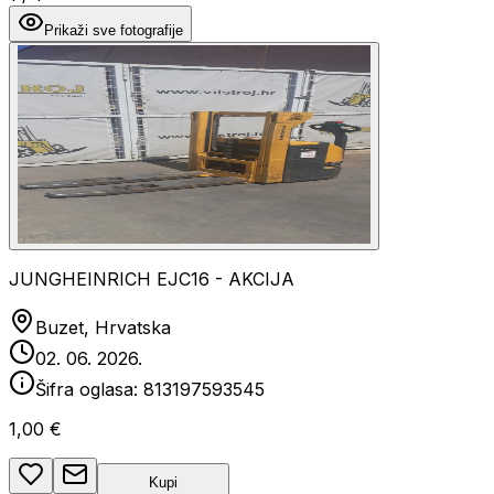
Prikaži sve fotografije
JUNGHEINRICH EJC16 - AKCIJA
Buzet, Hrvatska
02. 06. 2026.
Šifra oglasa:
813197593545
1,00 €
Kupi