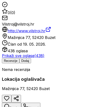
0
(
0
)
Vilstroj@vilstroj.hr
http://www.vilstroj.hr
Mažinjica 77, 52420 Buzet
Član od
19. 05. 2026.
438
oglasa
Prikaži sve oglase
(
438
)
Recenzije
Dodaj
Nema recenzija
Lokacija oglašivača
Mažinjica 77, 52420 Buzet