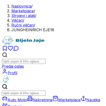
Naslovnica
/
Marketplace
/
Strojevi i alati
/
Viličari
/
Ručni viličari
/
JUNGHEINRICH EJE16
Predaj oglas
Profil
Auto Moto
Nekretnine
Marketplace
Nautika