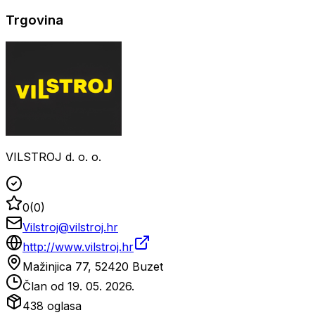
Trgovina
VILSTROJ d. o. o.
0
(
0
)
Vilstroj@vilstroj.hr
http://www.vilstroj.hr
Mažinjica 77, 52420 Buzet
Član od
19. 05. 2026.
438
oglasa