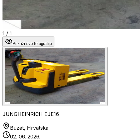
1
/
1
Prikaži sve fotografije
JUNGHEINRICH EJE16
Buzet, Hrvatska
02. 06. 2026.