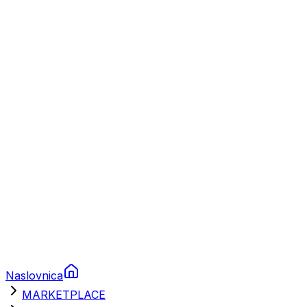
Plovila
Charter
Prikolice za plovila
Brodski rezervni dijelovi
Nautička oprema
Brodski motori
Turizam
Apartmani
Sobe
Kuće za odmor
Aranžmani
Naslovnica
MARKETPLACE