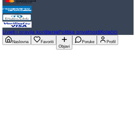
Uvjeti i pravila korištenja
Politika privatnosti
Kolačići
Naslovna
Favoriti
Poruke
Profil
Objavi