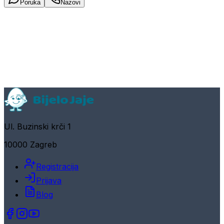
Poruka
Nazovi
Ul. Buzinski krči 1
10000 Zagreb
Registracija
Prijava
Blog