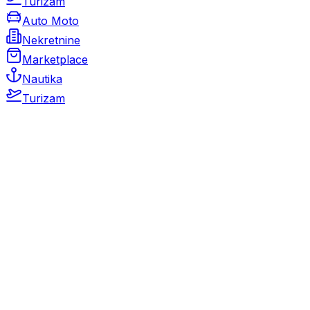
Turizam
Auto Moto
Nekretnine
Marketplace
Nautika
Turizam
Auto Moto
Rabljeni automobili
Novi automobili
Motocikli / motori
Gospodarska vozila
Rezervni dijelovi i oprema
Kamperi i kamp prikolice
Oldtimeri
Karambolirani automobili