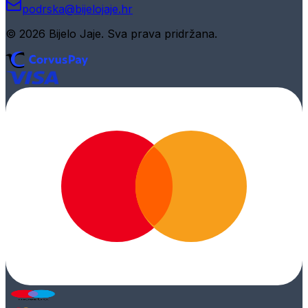
podrska@bijelojaje.hr
© 2026 Bijelo Jaje. Sva prava pridržana.