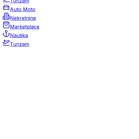
Turizam
Auto Moto
Nekretnine
Marketplace
Nautika
Turizam
Auto Moto
Rabljeni automobili
Novi automobili
Motocikli / motori
Gospodarska vozila
Rezervni dijelovi i oprema
Kamperi i kamp prikolice
Oldtimeri
Karambolirani automobili