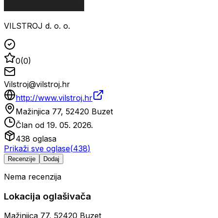
VILSTROJ d. o. o.
0
(
0
)
Vilstroj@vilstroj.hr
http://www.vilstroj.hr
Mažinjica 77, 52420 Buzet
Član od
19. 05. 2026.
438
oglasa
Prikaži sve oglase
(
438
)
Recenzije
Dodaj
Nema recenzija
Lokacija oglašivača
Mažinjica 77, 52420 Buzet