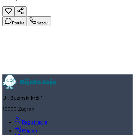
Poruka
Nazovi
Ul. Buzinski krči 1
10000 Zagreb
Registracija
Prijava