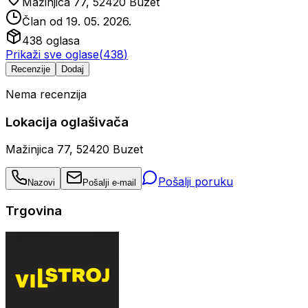
Mažinjica 77, 52420 Buzet
Član od
19. 05. 2026.
438
oglasa
Prikaži sve oglase
(
438
)
Recenzije
Dodaj
Nema recenzija
Lokacija oglašivača
Mažinjica 77, 52420 Buzet
Pošalji poruku
Nazovi
Pošalji e-mail
Trgovina