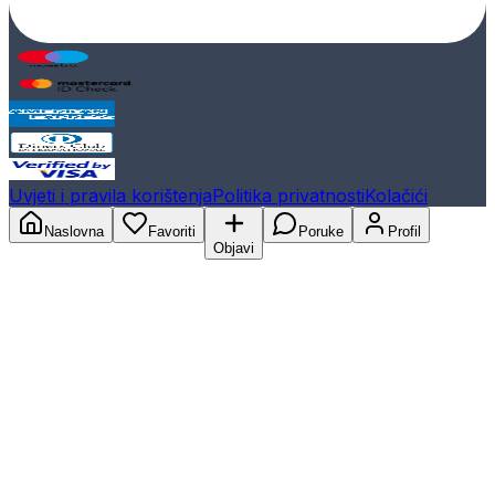
Uvjeti i pravila korištenja
Politika privatnosti
Kolačići
Naslovna
Favoriti
Poruke
Profil
Objavi