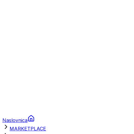
Plovila
Charter
Prikolice za plovila
Brodski rezervni dijelovi
Nautička oprema
Brodski motori
Turizam
Apartmani
Sobe
Kuće za odmor
Aranžmani
Naslovnica
MARKETPLACE