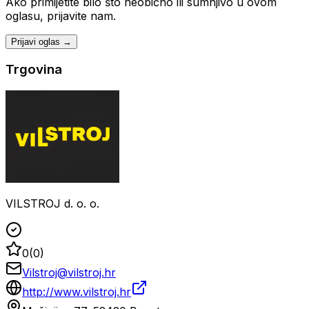
Ako primijetite bilo što neobično ili sumnjivo u ovom
oglasu, prijavite nam.
Prijavi oglas →
Trgovina
VILSTROJ d. o. o.
0
(
0
)
Vilstroj@vilstroj.hr
http://www.vilstroj.hr