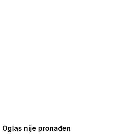
Nautička oprema
Brodski motori
Turizam
Apartmani
Sobe
Kuće za odmor
Aranžmani
Oglas nije pronađen