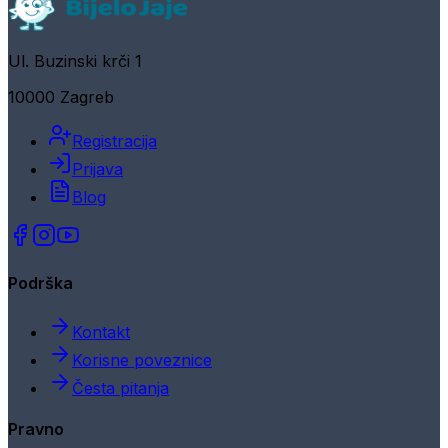
Ul. Buzinski krči 1
10000 Zagreb
Registracija
Prijava
Blog
Podrška
Kontakt
Korisne poveznice
Česta pitanja
Pravno