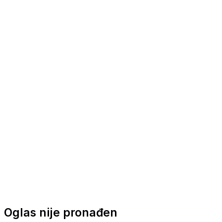
Nautička oprema
Brodski motori
Turizam
Apartmani
Sobe
Kuće za odmor
Aranžmani
Oglas nije pronađen