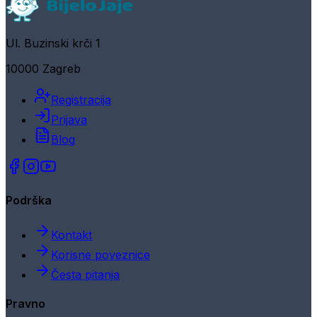
Ul. Buzinski krči 1
10000 Zagreb
Registracija
Prijava
Blog
Podrška
Kontakt
Korisne poveznice
Česta pitanja
Pravno