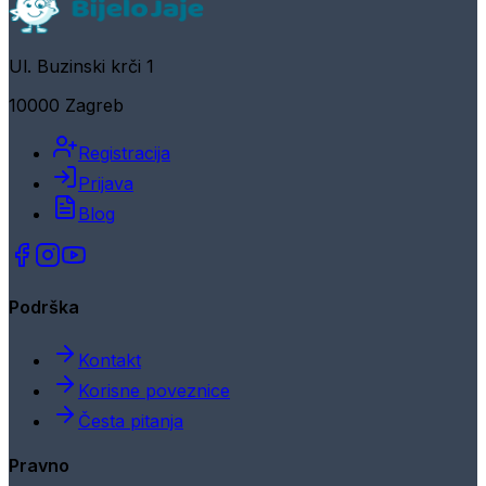
Ul. Buzinski krči 1
10000 Zagreb
Registracija
Prijava
Blog
Podrška
Kontakt
Korisne poveznice
Česta pitanja
Pravno