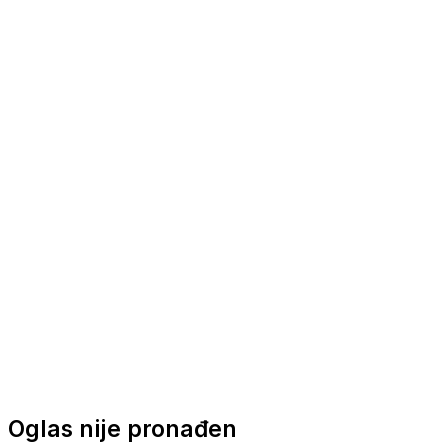
Nautička oprema
Brodski motori
Turizam
Apartmani
Sobe
Kuće za odmor
Aranžmani
Oglas nije pronađen